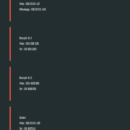
Mob : 055 2000 437
Whatsapp : 055 2000 438
Sharjah Br.1
Mob : 050 3525 026
Tel : 06 5634363
Sharjah Br.2
Mob : 050 8652 965
Tel : 06 5656766
Ajman
Mob : 055 2000 439
Tel : 06 5627345